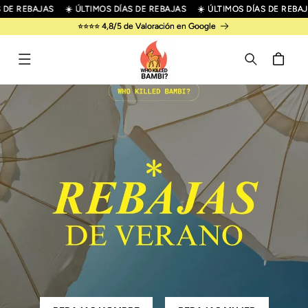
R
DE REBAJAS
☀️ ÚLTIMOS DÍAS DE REBAJAS
☀️ ÚLTIMOS DÍAS DE REBAJA
IRECTAMENTE
⭐⭐⭐⭐ 4,8/5 de Valoración en Google
L CONTENIDO
Carrito