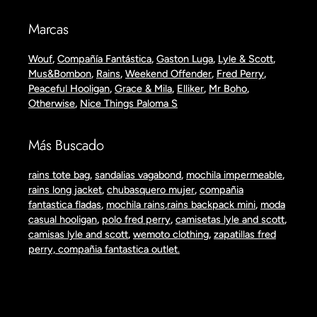
Marcas
Wouf
,
Compañía Fantástica
,
Gaston Luga
,
Lyle & Scott
,
Mus&Bombon
,
Rains
,
Weekend Offender
,
Fred Perry
,
Peaceful Hooligan
,
Grace & Mila
,
Elliker
,
Mr Boho
,
Otherwise
,
Nice Things Paloma S
Más Buscado
rains tote bag
,
sandalias vagabond
,
mochila impermeable
,
rains long jacket
,
chubasquero mujer
,
compañia
fantastica fladas
,
mochila rains
,
rains backpack mini
,
moda
casual hooligan
,
polo fred perry
,
camisetas lyle and scott
,
camisas lyle and scott
,
wemoto clothing
,
zapatillas fred
perry,
compañia fantastica outlet.