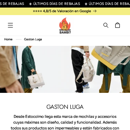
R
 DE REBAJAS
☀️ ÚLTIMOS DÍAS DE REBAJAS
☀️ ÚLTIMOS DÍAS DE REBAJ
IRECTAMENTE
⭐⭐⭐⭐ 4,8/5 de Valoración en Google
L CONTENIDO
Carrito
Home
Gaston Luga
GASTON LUGA
Desde Estocolmo llega esta marca de mochilas y accesorios
cuyas máximas son diseño, calidad y funcionalidad. Además
todos sus productos son impermeables y están fabricados con