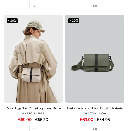
habitual
de
habitual
de
T.U
T.U
oferta
oferta
- 20%
- 20%
Gaston Luga Bolso Crossbody Splash Beige
Gaston Luga Bolso Splash Crossbody Verde
Proveedor:
Proveedor:
GASTON LUGA
GASTON LUGA
Precio
€69.00
Precio
€55.20
Precio
€69.00
Precio
€54.95
habitual
de
habitual
de
T.U
T.U