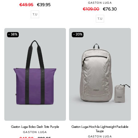
Proveedor:
GASTON LUGA
Precio
€49.95
Precio
€39.95
Precio
€109.00
Precio
€76.30
habitual
de
T.U
habitual
de
oferta
T.U
oferta
- 38%
- 20%
Gaston Luga Mochila Lightweight Packable
Gaston Luga Bolso Dash Tote Purple
Taupe
Proveedor:
GASTON LUGA
Proveedor:
GASTON LUGA