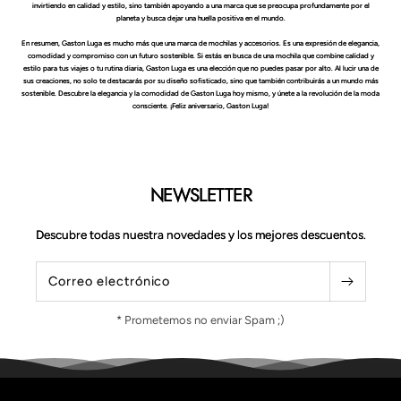
invirtiendo en calidad y estilo, sino también apoyando a una marca que se preocupa profundamente por el
planeta y busca dejar una huella positiva en el mundo.
En resumen, Gaston Luga es mucho más que una marca de mochilas y accesorios. Es una expresión de elegancia,
comodidad y compromiso con un futuro sostenible. Si estás en busca de una mochila que combine calidad y
estilo para tus viajes o tu rutina diaria, Gaston Luga es una elección que no puedes pasar por alto. Al lucir una de
sus creaciones, no solo te destacarás por su diseño sofisticado, sino que también contribuirás a un mundo más
sostenible. Descubre la elegancia y la comodidad de Gaston Luga hoy mismo, y únete a la revolución de la moda
consciente. ¡Feliz aniversario, Gaston Luga!
NEWSLETTER
Descubre todas nuestra novedades y los mejores descuentos.
Correo electrónico
* Prometemos no enviar Spam ;)