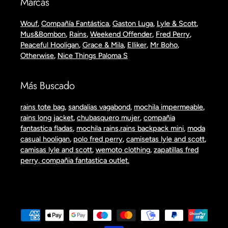
Marcas
Wouf
,
Compañía Fantástica
,
Gaston Luga
,
Lyle & Scott
,
Mus&Bombon
,
Rains
,
Weekend Offender
,
Fred Perry
,
Peaceful Hooligan
,
Grace & Mila
,
Elliker
,
Mr Boho
,
Otherwise
,
Nice Things Paloma S
Más Buscado
rains tote bag
,
sandalias vagabond
,
mochila impermeable
,
rains long jacket
,
chubasquero mujer
,
compañia
fantastica fladas
,
mochila rains
,
rains backpack mini
,
moda
casual hooligan
,
polo fred perry
,
camisetas lyle and scott
,
camisas lyle and scott
,
wemoto clothing
,
zapatillas fred
perry,
compañia fantastica outlet.
Formas
de