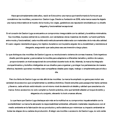
oferta
oferta
Hace aproximadamente siete años, nació en Estocolmo una marca que transformaría la forma en que
concebimos las mochilas y accesorios: Gaston Luga. Desde su fundación en 2016, esta marca sueca ha dejado
una marca imborrable en el mundo de la moda y los viajes, ganándose una reputación envidiable por su diseño
elegante y funcionalidad excepcional.
En el corazón de Gaston Luga se encuentra un compromiso innegociable con la calidad y la estética minimalista.
Sus mochilas, la pieza central de su colección, son verdaderas obras maestras de diseño. La fusión perfecta
entre moda y funcionalidad, cada mochila está meticulosamente elaborada con materiales de la más alta calidad.
El cuero vegano resistente al agua y los tejidos duraderos son la piedra angular de su durabilidad y resistencia al
desgaste, asegurando que cada pieza sea una inversión a largo plazo.
Lo que distingue a las mochilas de Gaston Luga es su revolucionario sistema de correas traseras. Este ingenioso
diseño permite ajustar y personalizar la mochila para adaptarse a diferentes tamaños y estilos de cuerpo,
proporcionando un nivel excepcional de comodidad durante todo el día. Además, la marca ha integrado
compartimentos y bolsillos inteligentes en sus diseños para organizar y proteger tus pertenencias de manera
efectiva, haciendo que estas mochilas sean compañeras ideales para viajes, trabajo o simplemente para el día a
día.
Pero la oferta de Gaston Luga va más allá de las mochilas. La marca ha ampliado su gama para incluir una
variedad de accesorios que complementan su estética distintiva. Desde estuches para pasaportes hasta carteras
y llaveros, cada artículo está imbuido con el mismo nivel de atención al detalle y calidad que caracteriza a la
marca. Estos accesorios no solo cumplen su función práctica, sino que también añaden un toque de estilo y
elegancia a tu conjunto, elevando tu look a nuevas alturas.
Lo que hace que Gaston Luga destaque aún más en la multitud es su compromiso inquebrantable con la
sostenibilidad. La marca ha abrazado la responsabilidad ambiental, utilizando materiales respetuosos con el
medio ambiente en la fabricación de sus productos y esforzándose por minimizar su impacto ambiental en
todas las etapas de su cadena de producción. Al elegir una mochila o accesorio de Gaston Luga, no solo estás