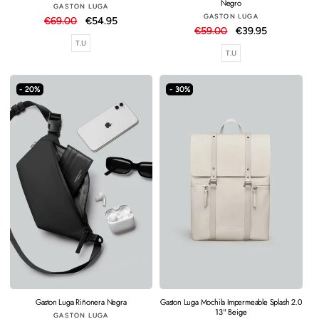
Negro
Proveedor:
GASTON LUGA
Proveedor:
GASTON LUGA
Precio
€69.00
Precio
€54.95
Precio
€59.00
Precio
€39.95
habitual
de
T.U
habitual
de
oferta
T.U
oferta
- 20%
- 30%
Gaston Luga Riñonera Negra
Gaston Luga Mochila Impermeable Splash 2.0
13" Beige
Proveedor:
GASTON LUGA