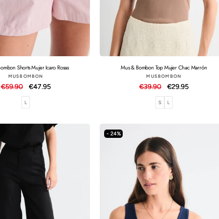
ombon Shorts Mujer Icaro Rosas
Mus & Bombon Top Mujer Chac Marrón
Proveedor:
Proveedor:
MUSBOMBON
MUSBOMBON
Precio
€59.90
Precio
€47.95
Precio
€39.90
Precio
€29.95
habitual
de
habitual
de
L
S
L
oferta
oferta
- 24%