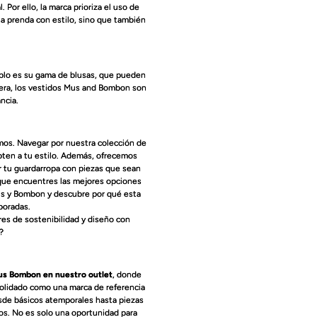
Por ello, la marca prioriza el uso de
na prenda con estilo, sino que también
emplo es su gama de blusas, que pueden
anera, los vestidos Mus and Bombon son
ncia.
mos. Navegar por nuestra colección de
apten a tu estilo. Además, ofrecemos
r tu guardarropa con piezas que sean
 que encuentres las mejores opciones
Mus y Bombon y descubre por qué esta
poradas.
es de sostenibilidad y diseño con
?
us Bombon en nuestro outlet
, donde
olidado como una marca de referencia
sde básicos atemporales hasta piezas
dos. No es solo una oportunidad para