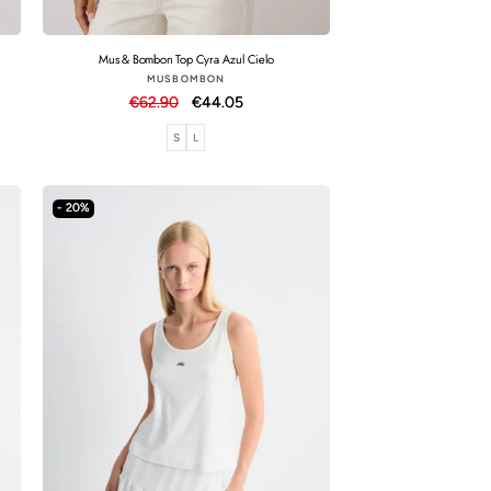
Mus & Bombon Top Cyra Azul Cielo
Proveedor:
MUSBOMBON
Precio
€62.90
Precio
€44.05
habitual
de
S
L
oferta
- 20%