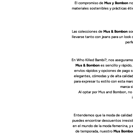
El compromiso de
Mus y Bombon
no
materiales sostenibles y prácticas éti
Las colecciones de
Mus & Bombon
son
llevarse tanto con jeans para un look
perf
En Who Killed Bambi?, nos aseguramos
Mus & Bombon
es sencillo y rápido
envíos rápidos y opciones de pago s
elegantes, cómodas y de alta calida
para expresar tu estilo con esta ma
marca s
Al optar por Mus and Bombon, no 
Entendemos que la moda de calidad 
puedes encontrar descuentos irresis
en el mundo de la moda femenina, y 
de temporada, nuestro
Mus Bombon