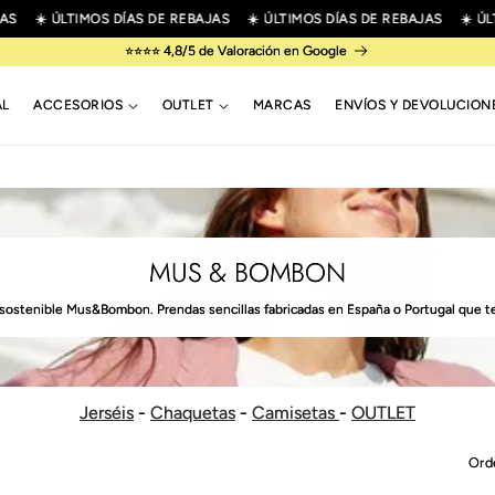
☀️ ÚLTIMOS DÍAS DE REBAJAS
☀️ ÚLTIMOS DÍAS DE REBAJAS
☀️ ÚLTIMO
⭐⭐⭐⭐ 4,8/5 de Valoración en Google
AL
ACCESORIOS
OUTLET
MARCAS
ENVÍOS Y DEVOLUCION
MUS & BOMBON
 sostenible Mus&Bombon. Prendas sencillas fabricadas en España o Portugal que 
Jerséis
-
Chaquetas
-
Camisetas
-
OUTLET
Ord