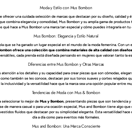
Moda y Estilo con Mus Bombon
 ofrecer una cuidada selección de marcas que destacan por su diseño, calidad y ét
ue combina elegancia y comodidad, Mus Bombon y su amplia gama de productos tien
s qué hace a Mus Bombon una marca tan especial y cómo puedes integrarla en tu es
Mus Bombon: Elegancia y Estilo Natural
a que se ha ganado un lugar especial en el mundo de la moda femenina. Con un 
ombon ofrece una colección que combina materiales de alta calidad con diseñ
 versátiles, cada prenda está diseñada pensando en mujeres que valoran tanto la es
Diferencias entre Mus Bombon y Otras Marcas
tención a los detalles y su capacidad para crear piezas que son cómodas, elegante
n
como también se les conoce, destacan por sus tonos suaves y cortes relajados qu
la inclusividad y la versatilidad hace que la marca sea una opción popular entre mu
Tendencias de Moda con Mus & Bombon
 seleccionar lo mejor de
Mus y Bombon
, presentando piezas que son tendencia y s
e de manera casual o para una ocasión especial, Mus and Bombon tiene algo que o
stidos fluidos que destacan por su simplicidad elegante. Esta versatilidad hace qu
día a día como para eventos más formales.
Mus and Bombon: Una Marca Consciente