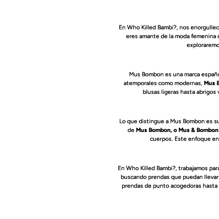
En Who Killed Bambi?, nos enorgullece
eres amante de la moda femenina q
exploraremo
Mus Bombon es una marca español
atemporales como modernas,
Mus B
blusas ligeras hasta abrigos
Lo que distingue a Mus Bombon es su a
de
Mus Bombon, o Mus & Bombo
cuerpos. Este enfoque en 
En Who Killed Bambi?, trabajamos para
buscando prendas que puedan llevars
prendas de punto acogedoras hasta ve