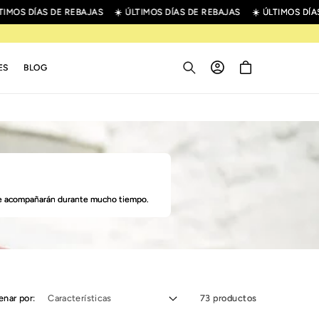
S DÍAS DE REBAJAS
☀️ ÚLTIMOS DÍAS DE REBAJAS
☀️ ÚLTIMOS DÍAS DE
Iniciar
Carrito
ES
BLOG
sesión
te acompañarán durante mucho tiempo.
enar por:
73 productos