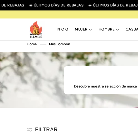
R
 REBAJAS
☀️ ÚLTIMOS DÍAS DE REBAJAS
☀️ ÚLTIMOS DÍAS DE REBAJAS
IRECTAMENTE
L CONTENIDO
INICIO
MUJER
HOMBRE
CASU
Home
Mus Bombon
Descubre nuestra selección de marca
FILTRAR