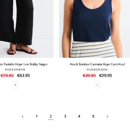
n Pantalón Mujer Lino Bobby Negro
Mus & Bombon Camiseta Mujer Cenit Azul
Proveedor:
Proveedor:
MUSBOMBON
MUSBOMBON
Precio
€79.90
Precio
€63.95
Precio
€39.90
Precio
€29.95
habitual
de
habitual
de
S
L
oferta
oferta
2
1
3
4
5