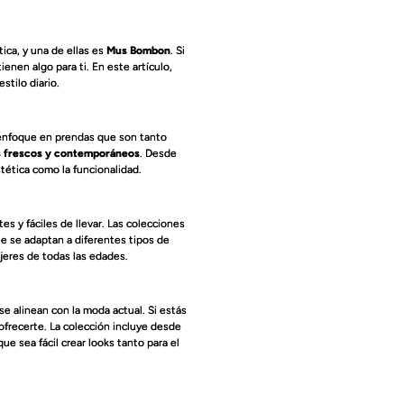
ica, y una de ellas es
Mus Bombon
. Si
en algo para ti. En este artículo,
tilo diario.
enfoque en prendas que son tanto
os frescos y contemporáneos
. Desde
tética como la funcionalidad.
s y fáciles de llevar. Las colecciones
e se adaptan a diferentes tipos de
jeres de todas las edades.
e alinean con la moda actual. Si estás
frecerte. La colección incluye desde
e sea fácil crear looks tanto para el