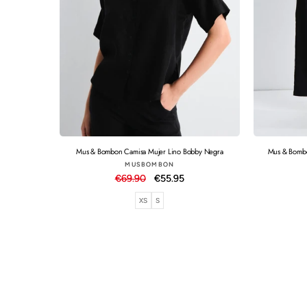
Mus & Bombon Camisa Mujer Lino Bobby Negra
Mus & Bombo
Proveedor:
MUSBOMBON
Precio
€69.90
Precio
€55.95
habitual
de
XS
S
oferta