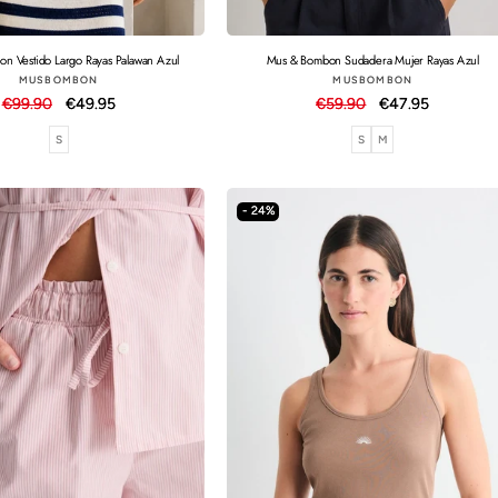
n Vestido Largo Rayas Palawan Azul
Mus & Bombon Sudadera Mujer Rayas Azul
Proveedor:
Proveedor:
MUSBOMBON
MUSBOMBON
Precio
€99.90
Precio
€49.95
Precio
€59.90
Precio
€47.95
habitual
de
habitual
de
S
S
M
oferta
oferta
- 24%