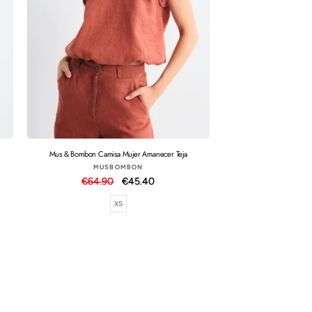
Mus & Bombon Camisa Mujer Amanecer Teja
Proveedor:
MUSBOMBON
Precio
€64.90
Precio
€45.40
habitual
de
XS
oferta