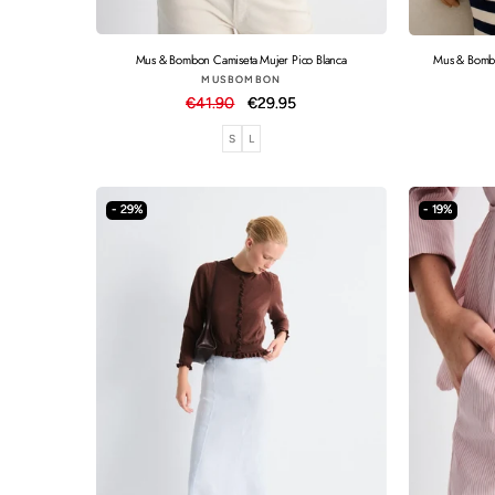
Mus & Bombon Camiseta Mujer Pico Blanca
Mus & Bombo
Proveedor:
MUSBOMBON
Precio
€41.90
Precio
€29.95
habitual
de
S
L
oferta
- 29%
- 19%