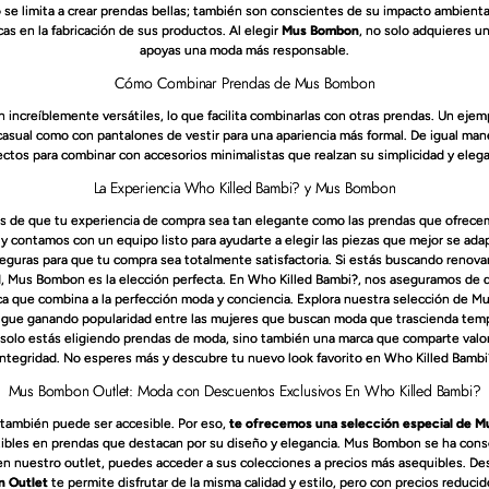
 se limita a crear prendas bellas; también son conscientes de su impacto ambiental. 
cas en la fabricación de sus productos. Al elegir
Mus Bombon
, no solo adquieres u
apoyas una moda más responsable.
Cómo Combinar Prendas de Mus Bombon
 increíblemente versátiles, lo que facilita combinarlas con otras prendas. Un ej
 casual como con pantalones de vestir para una apariencia más formal. De igual m
ectos para combinar con accesorios minimalistas que realzan su simplicidad y elega
La Experiencia Who Killed Bambi? y Mus Bombon
 de que tu experiencia de compra sea tan elegante como las prendas que ofrece
, y contamos con un equipo listo para ayudarte a elegir las piezas que mejor se ad
eguras para que tu compra sea totalmente satisfactoria. Si estás buscando renova
d, Mus Bombon es la elección perfecta. En Who Killed Bambi?, nos aseguramos de
rca que combina a la perfección moda y conciencia. Explora nuestra selección de 
igue ganando popularidad entre las mujeres que buscan moda que trascienda tem
solo estás eligiendo prendas de moda, sino también una marca que comparte valor
integridad. No esperes más y descubre tu nuevo look favorito en Who Killed Bambi
Mus Bombon Outlet: Moda con Descuentos Exclusivos En Who Killed Bambi?
también puede ser accesible. Por eso,
te ofrecemos una selección especial de M
tibles en prendas que destacan por su diseño y elegancia. Mus Bombon se ha cons
en nuestro outlet, puedes acceder a sus colecciones a precios más asequibles. De
 Outlet
te permite disfrutar de la misma calidad y estilo, pero con precios reduci