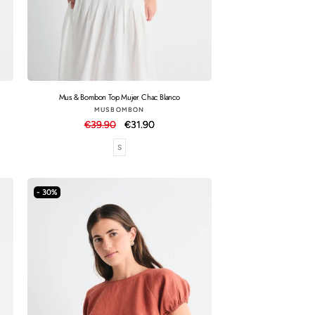
Mus & Bombon Top Mujer Chac Blanco
Proveedor:
MUSBOMBON
Precio
€39.90
Precio
€31.90
habitual
de
S
oferta
- 30%