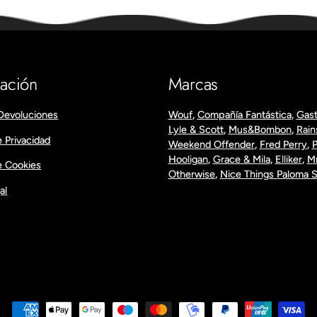
mación
Marcas
Devoluciones
Wouf
,
Compañía Fantástica
,
Gast
Lyle & Scott
,
Mus&Bombon
,
Rain
e Privacidad
Weekend Offender
,
Fred Perry
,
P
Hooligan
,
Grace & Mila
,
Elliker
,
M
de Cookies
Otherwise
,
Nice Things Paloma 
al
Formas