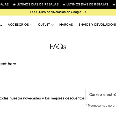
BAJAS
☀️ ÚLTIMOS DÍAS DE REBAJAS
☀️ ÚLTIMOS DÍAS DE REBAJAS
☀️
⭐⭐⭐⭐ 4,8/5 de Valoración en Google
AL
ACCESORIOS
OUTLET
MARCAS
ENVÍOS Y DEVOLUCION
FAQs
ent here
Correo electr
todas nuestra novedades y los mejores descuentos.
* Prometemos no en