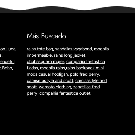
Más Buscado
on Luga
,
rains tote bag
,
sandalias vagabond
,
mochila
s
,
impermeable
,
rains long jacket
,
eaceful
chubasquero mujer
,
compañia fantastica
r Boho
,
fladas
,
mochila rains
,
rains backpack mini
,
S
moda casual hooligan
,
polo fred perry
,
camisetas lyle and scott
,
camisas lyle and
scott
,
wemoto clothing
,
zapatillas fred
perry,
compañia fantastica outlet.