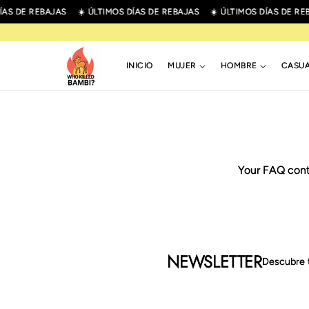
R
ÍAS DE REBAJAS
☀️ ÚLTIMOS DÍAS DE REBAJAS
☀️ ÚLTIMOS DÍAS DE RE
IRECTAMENTE
L CONTENIDO
INICIO
MUJER
HOMBRE
CASU
Your FAQ cont
NEWSLETTER
Descubre 