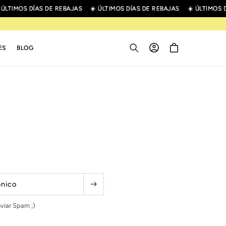
 ÚLTIMOS DÍAS DE REBAJAS
☀️ ÚLTIMOS DÍAS DE REBAJAS
☀️ ÚLTIMOS 
Iniciar
Carrito
ES
BLOG
sesión
ónico
viar Spam ;)