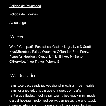
Política de Privacidad
Política de Cookies
Aviso Legal
Marcas
Wouf
,
Compañía Fantástica
,
Gaston Luga
,
Lyle & Scott
,
Mus&Bombon
,
Rains
,
Weekend Offender
,
Fred Perry
,
Peaceful Hooligan
,
Grace & Mila
,
Elliker
,
Mr Boho
,
Otherwise
,
Nice Things Paloma S
Más Buscado
rains tote bag
,
sandalias vagabond
,
mochila impermeable
,
rains long jacket
,
chubasquero mujer
,
compañia
fantastica fladas
,
mochila rains
,
rains backpack mini
,
moda
casual hooligan
,
polo fred perry
,
camisetas lyle and scott
,
camisas lyle and scott
,
wemoto clothing
,
zapatillas fred