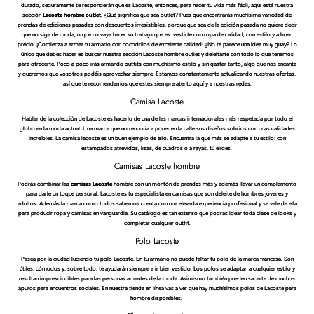
durado, seguramente te responderán que es Lacoste, entonces, para hacer tu vida más fácil, aquí está nuestra
sección
Lacoste hombre outlet
. ¿Qué significa que sea outlet? Pues que encontrarás muchísima variedad de
prendas de ediciones pasadas con descuentos irresistibles, porque que sea de la edición pasada no quiere decir
que no siga de moda, o que no vaya hacer su trabajo que es: vestirte con ropa de calidad, con estilo y a buen
precio. ¡Comienza a armar tu armario con cocodrilos de excelente calidad! ¿No te parece una idea muy guay? Lo
único que debes hacer es buscar nuestra sección Lacoste hombre outlet y deleitarte con todo lo que tenemos
para ofrecerte. Poco a poco irás armando outfits con muchísimo estilo y sin gastar tanto, algo que nos encanta
y queremos que vosotros podáis aprovechar siempre. Estamos constantemente actualizando nuestras ofertas,
así que te recomendamos que estés siempre atento aquí y a nuestras redes.
Camisa Lacoste
Hablar de la colección de Lacoste es hacerlo de una de las marcas internacionales más respetada por todo el
globo en la moda actual. Una marca que no renuncia a poner en la calle sus diseños sobrios con unas calidades
increíbles. La camisa lacoste es un buen ejemplo de ello. Encuentra la que más se adapte a tu estilo: con
estampados atrevidos, lisas, de cuadros o a rayas, tú eliges.
Camisas Lacoste hombre
Podrás combinar las
camisas Lacoste
hombre con un montón de prendas más y además llevar un complemento
para darle un toque personal. Lacoste es tu especialista en camisas que son deleite de hombres jóvenes y
adultos. Además la marca como todos sabemos cuenta con una elevada experiencia profesional y se vale de ella
para producir ropa y camisas en vanguardia. Su catálogo es tan extenso que podrás idear toda clase de looks y
completar cualquier outfit.
Polo Lacoste
Pasea por la ciudad luciendo tu polo Lacoste. En tu armario no puede faltar tu polo de la marca francesa. Son
útiles, cómodos y, sobre todo, te ayudarán siempre a ir bien vestido. Los polos se adaptan a cualquier estilo y
resultan imprescindibles para las personas amantes de la moda. Asimismo también pueden sacarte de muchos
apuros para encuentros sociales. En nuestra tienda en línea vas a ver que hay muchísimos polos de Lacoste para
hombre disponibles.