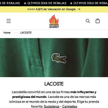
R
 DE REBAJAS
☀️ ÚLTIMOS DÍAS DE REBAJAS
☀️ ÚLTIMOS DÍAS DE REBAJ
IRECTAMENTE
⭐⭐⭐⭐ 4,8/5 de Valoración en Google
L CONTENIDO
Carrito
Home
LACOSTE
LACOSTE
LacosteSe convirtió en una de las firmas
más influyentes y
prestigiosas del mundo
. Lacoste es una de las marcas más
icónicas en el mundo de la moda y del deporte. Elige tu prenda
favorita:
Sudaderas
-
Camisetas