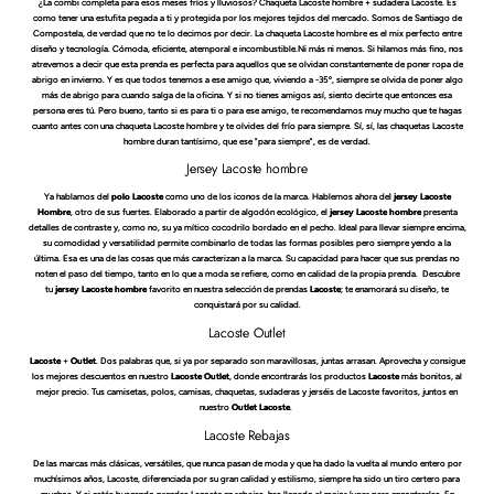
¿La combi completa para esos meses fríos y lluviosos? Chaqueta Lacoste hombre + sudadera Lacoste. Es
como tener una estufita pegada a ti y protegida por los mejores tejidos del mercado. Somos de Santiago de
Compostela, de verdad que no te lo decimos por decir. La chaqueta Lacoste hombre es el mix perfecto entre
diseño y tecnología. Cómoda, eficiente, atemporal e incombustible.Ni más ni menos. Si hilamos más fino, nos
atrevemos a decir que esta prenda es perfecta para aquellos que se olvidan constantemente de poner ropa de
abrigo en invierno. Y es que todos tenemos a ese amigo que, viviendo a -35º, siempre se olvida de poner algo
más de abrigo para cuando salga de la oficina. Y si no tienes amigos así, siento decirte que entonces esa
persona eres tú. Pero bueno, tanto si es para ti o para ese amigo, te recomendamos muy mucho que te hagas
cuanto antes con una chaqueta Lacoste hombre y te olvides del frío para siempre. Sí, sí, las chaquetas Lacoste
hombre duran tantísimo, que ese "para siempre", es de verdad.
Jersey Lacoste hombre
Ya hablamos del
polo Lacoste
como uno de los iconos de la marca. Hablemos ahora del
jersey Lacoste
Hombre
, otro de sus fuertes. Elaborado a partir de algodón ecológico, el
jersey Lacoste hombre
presenta
detalles de contraste y, como no, su ya mítico cocodrilo bordado en el pecho. Ideal para llevar siempre encima,
su comodidad y versatilidad permite combinarlo de todas las formas posibles pero siempre yendo a la
última. Esa es una de las cosas que más caracterizan a la marca. Su capacidad para hacer que sus prendas no
noten el paso del tiempo, tanto en lo que a moda se refiere, como en calidad de la propia prenda. Descubre
tu
jersey Lacoste hombre
favorito en nuestra selección de prendas
Lacoste
; te enamorará su diseño, te
conquistará por su calidad.
Lacoste Outlet
Lacoste
+
Outlet
. Dos palabras que, si ya por separado son maravillosas, juntas arrasan. Aprovecha y consigue
los mejores descuentos en nuestro
Lacoste Outlet
, donde encontrarás los productos
Lacoste
más bonitos, al
mejor precio. Tus camisetas, polos, camisas, chaquetas, sudaderas y jerséis de Lacoste favoritos, juntos en
nuestro
Outlet Lacoste
.
Lacoste Rebajas
De las marcas más clásicas, versátiles, que nunca pasan de moda y que ha dado la vuelta al mundo entero por
muchísimos años, Lacoste, diferenciada por su gran calidad y estilismo, siempre ha sido un tiro certero para