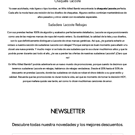
Chaqueta Lacoste
Ya sean acolchada, más ligera o tipo bomber, en Who killed Bambi encontrarás la
chaqueta Lacoste
perfecta.
Cada año la moda hace una revisión de los diseños de chaquetas. Algunos estilos continúan manteniéndose de
años pasados y otros vienen con novedades especiales.
Sudadera Lacoste Rebajas
Con sus prendas hechas 100% de algodón y acabados perfectamente detallados, Lacoste se sigue posicionando
como una de las mejores marcas de ropa del mundo entero. Su durabilidad, la calidad de la tela y sus diseños,
son lo que definitivamente distinguen a Lacoste de otras marcas genéricas. Así que, ¿te gustaría echarle un
vistazo a nuestra sección de sudaderas Lacoste con rebajas? Porque siempre es buen momento para añadir a tu
closet una nueva prenda. Y mucho mejor si se trata de una sudadera que te va a durar muchísimos años y que te
podrás poner durante casi todo el año, ¿te vas a perder las ofertas de nuestras sudaderas Lacoste? ¡Claro que
no!
En Who Killed Bambi? podrás adentrarte en un nuevo mundo de promociones, porque cuando te decimos que
tenemos sudaderas Lacoste en rebajas, hablamos de rebajas verdaderas. Desde el 20% hasta el 50% de
descuento en prendas Lacoste, donde las sudaderas sin duda se roban el show debido a su gran estilo y
calidad. Recuerda que las promociones no duran toda la vida, así que es momento de tomar la decisión HOY,
porque mañana quizás sea tarde, así como lo dicen muchísimas canciones de amor.
NEWSLETTER
Descubre todas nuestra novedades y los mejores descuentos.