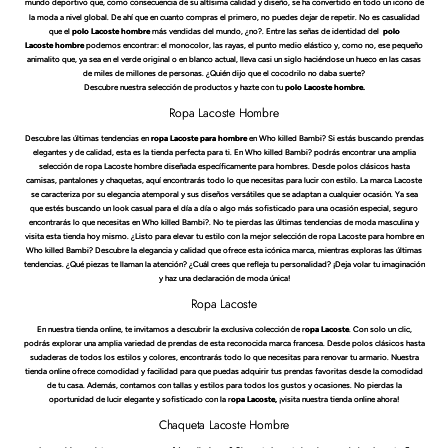
mundo deportivo que, como consecuencia de su altísima calidad y diseño,
se ha convertido en todo un icono de
la moda a nivel global. De ahí que en cuanto compras el primero, no puedes dejar de repetir. No es casualidad
que el
polo Lacoste hombre
más vendidas del mundo, ¿no?. Entre las señas de identidad del
polo
Lacoste
hombre
podemos encontrar:
el monocolor, las rayas, el punto medio elástico y, como no, ese pequeño
animalito que, ya sea en el verde original o en blanco actual, lleva casi un siglo haciéndose un hueco en las casas
de miles de millones de personas. ¿Quién dijo que el cocodrilo no daba suerte?
Descubre nuestra selección de productos y hazte con tu
polo Lacoste
hombre.
Ropa Lacoste Hombre
Descubre las últimas tendencias en
ropa Lacoste para hombre
en Who killed Bambi? Si estás buscando prendas
elegantes y de calidad, esta es la tienda perfecta para ti. En Who killed Bambi? podrás encontrar una amplia
selección de ropa Lacoste hombre diseñada específicamente para hombres. Desde polos clásicos hasta
camisas, pantalones y chaquetas, aquí encontrarás todo lo que necesitas para lucir con estilo. La marca Lacoste
se caracteriza por su elegancia atemporal y sus diseños versátiles que se adaptan a cualquier ocasión. Ya sea
que estés buscando un look casual para el día a día o algo más sofisticado para una ocasión especial, seguro
encontrarás lo que necesitas en Who killed Bambi?. No te pierdas las últimas tendencias de moda masculina y
visita esta tienda hoy mismo. ¿Listo para elevar tu estilo con la mejor selección de ropa Lacoste para hombre en
Who killed Bambi? Descubre la elegancia y calidad que ofrece esta icónica marca, mientras exploras las últimas
tendencias. ¿Qué piezas te llaman la atención? ¿Cuál crees que refleja tu personalidad? ¡Deja volar tu imaginación
y haz una declaración de moda única!
Ropa Lacoste
En nuestra tienda online, te invitamos a descubrir la exclusiva colección de r
opa Lacoste
. Con solo un clic,
podrás explorar una amplia variedad de prendas de esta reconocida marca francesa. Desde polos clásicos hasta
sudaderas de todos los estilos y colores, encontrarás todo lo que necesitas para renovar tu armario. Nuestra
tienda online ofrece comodidad y facilidad para que puedas adquirir tus prendas favoritas desde la comodidad
de tu casa. Además, contamos con tallas y estilos para todos los gustos y ocasiones. No pierdas la
oportunidad de lucir elegante y sofisticado con la r
opa Lacoste,
¡visita nuestra tienda online ahora!
Chaqueta Lacoste Hombre