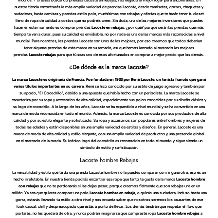
muchos. Y si estás buscando prendas Lacoste en rebajas, has llegado al mejor lugar para encontrarlas. En
nuestra tienda encontrarás la más amplia variedad de prendas Lacoste, desde camisetas, gorras, chaquetas y
sudaderas, hasta camisas y prendas estilo polo, muchísimas con rebajas y ofertas que te harán tener tu closet
lleno de ropa de calidad a costos que no podréis creer. Sin duda, una de las mejores inversiones que puedes
hacer en este momento es comprar prendas
Lacoste en rebajas
, ¿por qué? porque serán las prendas que más
tiempo te van a durar, pues su calidad es envidiable, no por nada es una de las marcas más reconocidas a nivel
mundial. Para nosotros, las prendas Lacoste son unas de las mejores, por eso creemos que todos deberían
tener algunas prendas de esta marca en su armario, así que hemos lanzado al mercado las mejores
prendas
Lacoste rebajas
para que tú seas uno de esos afortunados en comprar a mejor precio que los demás.
¿De dónde es la marca Lacoste?
La marca Lacoste es originaria de Francia. Fue fundada en 1933 por René Lacoste, un tenista francés que ganó
varios títulos importantes en su carrera
. René se hizo conocido por su estilo de juego agresivo y también por
su apodo, "El Cocodrilo", debido a una apuesta que había hecho con un periodista. La marca Lacoste se
caracteriza por su ropa y accesorios de alta calidad, especialmente sus polos conocidos por su diseño clásico y
su logo de cocodrilo. A lo largo de los años, Lacoste se ha expandido a nivel mundial y se ha convertido en una
marca de moda reconocida en todo el mundo. Además, la marca Lacoste es conocida por sus productos de alta
calidad y por su estilo elegante y sofisticado. Su ropa y accesorios son populares entre hombres y mujeres de
todas las edades y están disponibles en una amplia variedad de estilos y diseños. En general, Lacoste es una
marca de moda de alta calidad y estilo elegante, con una amplia variedad de productos y una presencia global
en el mercado de la moda. Su icónico logo del cocodrilo es reconocido en todo el mundo y sigue siendo un
símbolo de estilo y sofisticación.
Lacoste hombre Rebajas
La versatilidad y estilo que te da una prenda Lacoste hombre no la puedes comparar con ninguna otra, eso es un
hecho irrefutable. En nuestra tienda podrás encontrar esa ropa que tanto te gusta de la marca
Lacoste hombre
con rebajas
que no te perdonarás si las dejas pasar, porque creemos fielmente que son rebajas una en un
millón. Ya sea que quieras comprar una polo
Lacoste hombre en rebaja
, o quizás una sudadera, incluso hasta una
gorra, estarás llevando tu estilo a otro nivel y nos encanta saber que nosotros seremos los causantes de ese
look casual, chill y despreocupado que estás a punto de llevar. Los demás tendrán que respetar el flow que
portarás, no les quedará de otra, y nunca podrán imaginarse que compraste ropa
Lacoste hombre rebajas
a