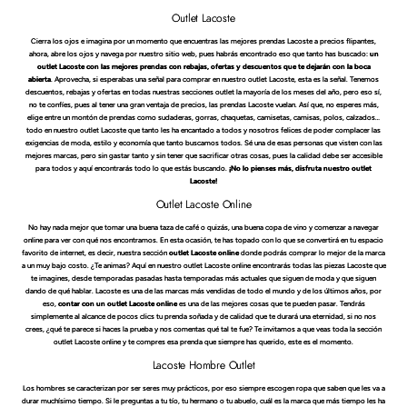
Outlet Lacoste
Cierra los ojos e imagina por un momento que encuentras las mejores prendas Lacoste a precios flipantes,
ahora, abre los ojos y navega por nuestro sitio web, pues habrás encontrado eso que tanto has buscado:
un
outlet Lacoste con las mejores prendas con rebajas, ofertas y descuentos que te dejarán con la boca
abierta
. Aprovecha, si esperabas una señal para comprar en nuestro outlet Lacoste, esta es la señal. Tenemos
descuentos, rebajas y ofertas en todas nuestras secciones outlet la mayoría de los meses del año, pero eso sí,
no te confíes, pues al tener una gran ventaja de precios, las prendas Lacoste vuelan. Así que, no esperes más,
elige entre un montón de prendas como sudaderas, gorras, chaquetas, camisetas, camisas, polos, calzados…
todo en nuestro outlet Lacoste que tanto les ha encantado a todos y nosotros felices de poder complacer las
exigencias de moda, estilo y economía que tanto buscamos todos. Sé una de esas personas que visten con las
mejores marcas, pero sin gastar tanto y sin tener que sacrificar otras cosas, pues la calidad debe ser accesible
para todos y aquí encontrarás todo lo que estás buscando.
¡No lo pienses más, disfruta nuestro outlet
Lacoste!
Outlet Lacoste Online
No hay nada mejor que tomar una buena taza de café o quizás, una buena copa de vino y comenzar a navegar
online para ver con qué nos encontramos. En esta ocasión, te has topado con lo que se convertirá en tu espacio
favorito de internet, es decir, nuestra sección
outlet Lacoste online
donde podrás comprar lo mejor de la marca
a un muy bajo costo. ¿Te animas? Aquí en nuestro outlet Lacoste online encontrarás todas las piezas Lacoste que
te imagines, desde temporadas pasadas hasta temporadas más actuales que siguen de moda y que siguen
dando de qué hablar. Lacoste es una de las marcas más vendidas de todo el mundo y de los últimos años, por
eso,
contar con un outlet Lacoste online
es una de las mejores cosas que te pueden pasar. Tendrás
simplemente al alcance de pocos clics tu prenda soñada y de calidad que te durará una eternidad, si no nos
crees, ¿qué te parece si haces la prueba y nos comentas qué tal te fue? Te invitamos a que veas toda la sección
outlet Lacoste online y te compres esa prenda que siempre has querido, este es el momento.
Lacoste Hombre Outlet
Los hombres se caracterizan por ser seres muy prácticos, por eso siempre escogen ropa que saben que les va a
durar muchísimo tiempo. Si le preguntas a tu tío, tu hermano o tu abuelo, cuál es la marca que más tiempo les ha