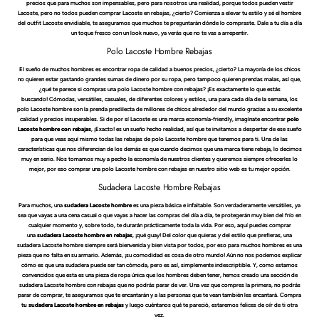
precios que para muchos son impensables, pero para nosotros una realidad, porque todos pueden vestir
Lacoste, pero no todos pueden comprar Lacoste en rebajas, ¿cierto? Comienza a elevar tu estilo y sé el hombre
del outfit Lacoste envidiable, te aseguramos que muchos te preguntarán dónde lo compraste. Dale a tu día a día
un toque fresco con un look nuevo, ya verás que no te vas a arrepentir.
Polo Lacoste Hombre Rebajas
El sueño de muchos hombres es encontrar ropa de calidad a buenos precios, ¿cierto? La mayoría de los chicos
no quieren estar gastando grandes sumas de dinero por su ropa, pero tampoco quieren prendas malas, así que,
¿qué te parece si compras una polo Lacoste hombre con rebajas? ¡Es exactamente lo que estás
buscando! Cómodas, versátiles, casuales, de diferentes colores y estilos, una para cada día de la semana, los
polo Lacoste hombre son la prenda predilecta de millones de chicos alrededor del mundo gracias a su excelente
calidad y precios insuperables. Si de por sí Lacoste es una marca economía-friendly, imagínate encontrar
polo
Lacoste hombre con rebajas
, ¡Exacto! es un sueño hecho realidad, así que te invitamos a despertar de ese sueño
para que veas aquí mismo todas las rebajas de polo Lacoste hombre que tenemos para ti. Una de las
características que nos diferencian de los demás es que cuando decimos que una marca tiene rebaja, lo decimos
muy en serio. Nos tomamos muy a pecho la economía de nuestros clientes y queremos siempre ofrecerles lo
mejor, por eso comprar una polo Lacoste hombre con rebajas en nuestro sitio web es tu mejor opción.
Sudadera Lacoste Hombre Rebajas
Para muchos, una
sudadera Lacoste hombre
es una pieza básica e infaltable. Son verdaderamente versátiles, ya
sea que vayas a una cena casual o que vayas a hacer las compras del día a día, te protegerán muy bien del frío en
cualquier momento y, sobre todo, te durarán prácticamente toda la vida. Por eso, aquí puedes comprar
una
sudadera Lacoste hombre en rebajas
, ¡qué guay! Del color que quieras y del estilo que prefieras, una
sudadera Lacoste hombre siempre será bienvenida y bien vista por todos, por eso para muchos hombres es una
pieza que no falta en su armario. Además, ¡su comodidad es cosa de otro mundo! Aún no nos podemos explicar
cómo es que una sudadera puede ser tan cómoda, pero es así, simplemente indescriptible. Y, como estamos
convencidos que esta es una pieza de ropa única que los hombres deben tener, hemos creado una sección de
sudadera Lacoste hombre con rebajas que no podrás parar de ver. Una vez que compres la primera, no podrás
parar de comprar, te aseguramos que te encantarán y a las personas que te vean también les encantará. Compra
t
u sudadera Lacoste hombre en rebajas
y luego cuéntanos qué te pareció, estaremos felices de oír de ti otra
vez.