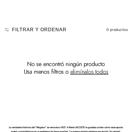
FILTRAR Y ORDENAR
0 productos
No se encontró ningún producto
Usa menos filtros o
elimínalos todos
La verdadera historia del "Alligator" se remonta a 1927. A René LACOSTE le gustaba contar cómo este apodo
acabó convirtiéndose en un emblema de fama mundial. "La prensa estadounidense me apodó "el caimán",