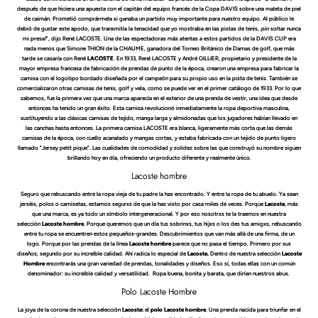
después de que hiciera una apuesta con el capitán del equipo francés de la Copa DAVIS sobre una maleta de piel
de caimán. Prometió comprármela si ganaba un partido muy importante para nuestro equipo. Al público le
debió de gustar este apodo, que transmitía la tenacidad que yo mostraba en las pistas de tenis, ¡sin soltar nunca
mi presa!", dijo René LACOSTE. Una de las espectadoras más atentas a estos partidos de la DAVIS CUP era
nada menos que Simone THION de la CHAUME, ganadora del Torneo Británico de Damas de golf, que más
tarde se casaría con René
LACOSTE
. En 1933, René LACOSTE y André GILLIER, propietario y presidente de la
mayor empresa francesa de fabricación de prendas de punto de la época, crearon una empresa para fabricar la
camisa con el logotipo bordado diseñada por el campeón para su propio uso en la pista de tenis. También se
comercializaron otras camisas de tenis, golf y vela, como se puede ver en el primer catálogo de 1933. Por lo que
sabemos, fue la primera vez que una marca aparecía en el exterior de una prenda de vestir, una idea que desde
entonces ha tenido un gran éxito. Esta camisa revolucionó inmediatamente la ropa deportiva masculina,
sustituyendo a las clásicas camisas de tejido, manga larga y almidonadas que los jugadores habían llevado en
las canchas hasta entonces. La primera camisa LACOSTE era blanca, ligeramente más corta que las demás
camisas de la época, con cuello acanalado y mangas cortas, y estaba fabricada con un tejido de punto ligero
llamado "Jersey petit pique". Las cualidades de comodidad y solidez sobre las que construyó su nombre siguen
brillando hoy en día, ofreciendo un producto diferente y realmente único.
Lacoste hombre
Seguro que rebuscando entre la ropa vieja de tu padre la has encontrado. Y entre la ropa de tu abuelo. Ya sean
jerséis, polos o camisetas, estamos segurxs de que la has visto por casa miles de veces. Porque
Lacoste
, más
que una marca, es ya todo un símbolo intergeneracional. Y por eso nosotrxs te la traemos en nuestra
selección
Lacoste hombre
. Porque queremos que un día tus sobrinxs, tus hijxs o los des tus amigxs, rebuscando
entre tu ropa se encuentren estos pequeños-grandes. Descubrimientos que van más allá de una firma, de un
logo. Porque por las prendas de la línea
Lacoste hombre
parece que no pasa el tiempo. Primero por sus
diseños; segundo por su increíble calidad. Ahí radica lo especial de
Lacoste.
Dentro de nuestra selección
Lacoste
Hombre
encontrarás una gran variedad de prendas, tonalidades y diseños. Eso sí, todas ellas con un común
denominador: su increíble calidad y versatilidad. Ropa buena, bonita y barata, que dirían nuestros abus.
Polo Lacoste Hombre
La joya de la corona de nuestra selección
Lacoste:
el
polo Lacoste
hombre
. Una prenda nacida para triunfar en el