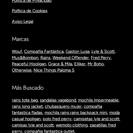
Política de Privacidad
Política de Cookies
Aviso Legal
Marcas
Wouf
,
Compañía Fantástica
,
Gaston Luga
,
Lyle & Scott
,
Mus&Bombon
,
Rains
,
Weekend Offender
,
Fred Perry
,
Peaceful Hooligan
,
Grace & Mila
,
Elliker
,
Mr Boho
,
Otherwise
,
Nice Things Paloma S
Más Buscado
rains tote bag
,
sandalias vagabond
,
mochila impermeable
,
rains long jacket
,
chubasquero mujer
,
compañia
fantastica fladas
,
mochila rains
,
rains backpack mini
,
moda
casual hooligan
,
polo fred perry
,
camisetas lyle and scott
,
camisas lyle and scott
,
wemoto clothing
,
zapatillas fred
perry,
compañia fantastica outlet.