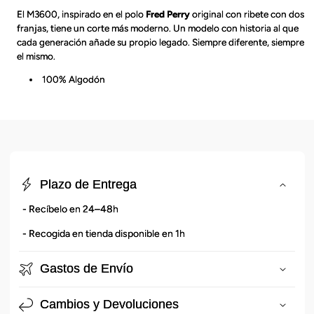
El M3600, inspirado en el polo
Fred Perry
original con ribete con dos
franjas, tiene un corte más moderno. Un modelo con historia al que
cada generación añade su propio legado. Siempre diferente, siempre
el mismo.
100% Algodón
C
o
Plazo de Entrega
n
- Recíbelo en 24–48h
t
e
- Recogida en tienda disponible en 1h
n
i
Gastos de Envío
d
o
Cambios y Devoluciones