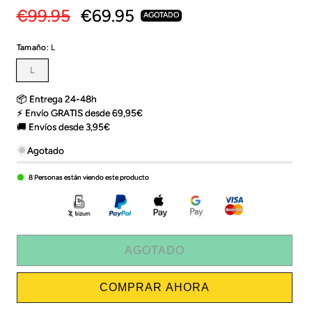
Precio
€99.95
Precio
€69.95
AGOTADO
habitual
de
Tamaño:
L
oferta
Variante
L
agotada
o
no
📦 Entrega 24-48h
disponible
⚡ Envío GRATIS desde 69,95€
🚚 Envíos desde 3,95€
Agotado
8
Personas están viendo este producto
AGOTADO
COMPRAR AHORA