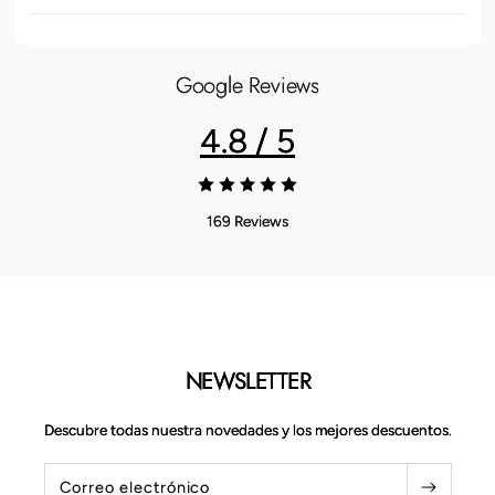
d
e
s
Google Reviews
p
l
4.8 / 5
e
g
a
169 Reviews
b
l
e
NEWSLETTER
Descubre todas nuestra novedades y los mejores descuentos.
Correo electrónico