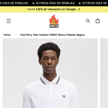
R
S DÍAS DE REBAJAS
☀️ ÚLTIMOS DÍAS DE REBAJAS
☀️ ÚLTIMOS DÍAS DE
IRECTAMENTE
⭐⭐⭐⭐ 4,8/5 de Valoración en Google
L CONTENIDO
Carrito
R
Home
Fred Perry Polo Hombre M3600 Blanco Ribetes Negros
IRECTAMENTE
 LA
NFORMACIÓN
EL PRODUCTO