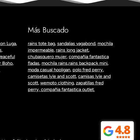
Más Buscado
on Luga
,
rains tote bag
,
sandalias vagabond
,
mochila
s
,
impermeable
,
rains long jacket
,
eaceful
chubasquero mujer
,
compañia fantastica
r Boho
,
fladas
,
mochila rains
,
rains backpack mini
,
S
moda casual hooligan
,
polo fred perry
,
camisetas lyle and scott
,
camisas lyle and
scott
,
wemoto clothing
,
zapatillas fred
perry,
compañia fantastica outlet.