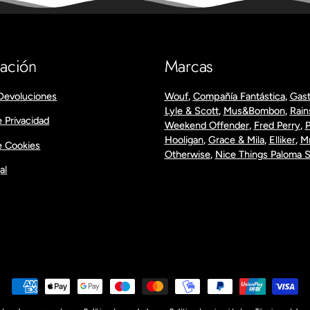
mación
Marcas
Devoluciones
Wouf
,
Compañía Fantástica
,
Gast
Lyle & Scott
,
Mus&Bombon
,
Rain
e Privacidad
Weekend Offender
,
Fred Perry
,
P
Hooligan
,
Grace & Mila
,
Elliker
,
M
de Cookies
Otherwise
,
Nice Things Paloma 
al
Formas
de