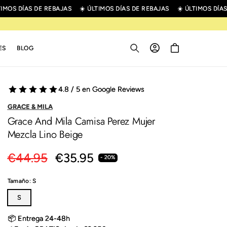
OS DÍAS DE REBAJAS
☀️ ÚLTIMOS DÍAS DE REBAJAS
☀️ ÚLTIMOS DÍAS D
Iniciar
Carrito
ES
BLOG
sesión
4.8 / 5 en Google Reviews
GRACE & MILA
Grace And Mila Camisa Perez Mujer
Mezcla Lino Beige
Precio
€44.95
Precio
€35.95
- 20%
habitual
de
Tamaño:
S
oferta
S
📦 Entrega 24-48h