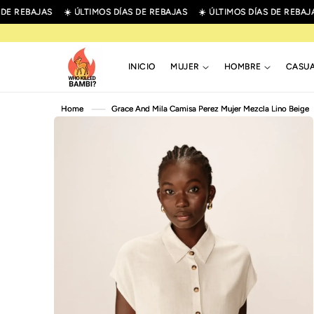
R
 REBAJAS
☀️ ÚLTIMOS DÍAS DE REBAJAS
☀️ ÚLTIMOS DÍAS DE REBAJAS
IRECTAMENTE
L CONTENIDO
INICIO
MUJER
HOMBRE
CASU
IR
Home
Grace And Mila Camisa Perez Mujer Mezcla Lino Beige
DIRECTAMENTE
A LA
INFORMACIÓN
DEL PRODUCTO