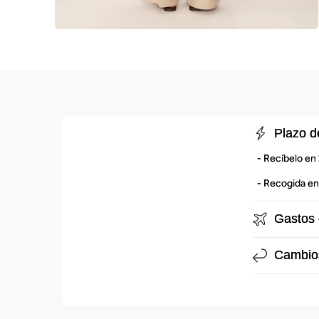
C
Plazo d
o
- Recíbelo e
n
- Recogida en
t
e
Gastos 
n
i
Cambio
d
o