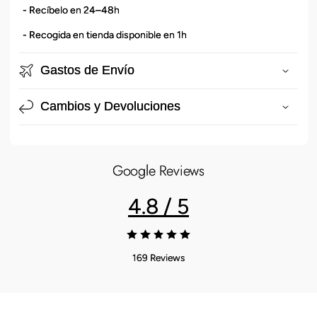
- Recíbelo en 24–48h
t
e
- Recogida en tienda disponible en 1h
n
i
Gastos de Envío
d
o
Cambios y Devoluciones
d
e
s
Google Reviews
p
l
4.8 / 5
e
g
a
169 Reviews
b
l
e