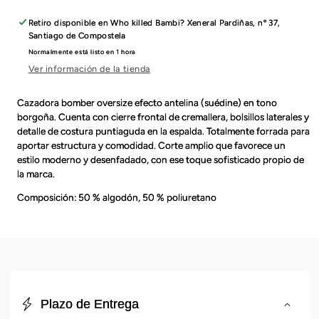
Retiro disponible en
Who killed Bambi? Xeneral Pardiñas, nº 37,
Santiago de Compostela
Normalmente está listo en 1 hora
Ver información de la tienda
Cazadora bomber oversize efecto antelina (suédine) en tono
borgoña. Cuenta con cierre frontal de cremallera, bolsillos laterales y
detalle de costura puntiaguda en la espalda. Totalmente forrada para
aportar estructura y comodidad. Corte amplio que favorece un
estilo moderno y desenfadado, con ese toque sofisticado propio de
la marca.
Composición: 50 % algodón, 50 % poliuretano
C
o
Plazo de Entrega
n