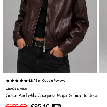
4.8 / 5 en Google Reviews
GRACE & MILA
Grace And Mila Chaqueta Mujer Sunisa Burdeos
Precio
€159.00
Precio
€95.40
- 40%