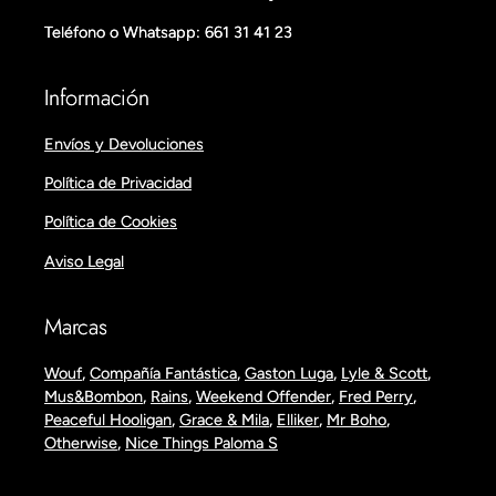
Teléfono o Whatsapp: 661 31 41 23
Información
Envíos y Devoluciones
Política de Privacidad
Política de Cookies
Aviso Legal
Marcas
Wouf
,
Compañía Fantástica
,
Gaston Luga
,
Lyle & Scott
,
Mus&Bombon
,
Rains
,
Weekend Offender
,
Fred Perry
,
Peaceful Hooligan
,
Grace & Mila
,
Elliker
,
Mr Boho
,
Otherwise
,
Nice Things Paloma S