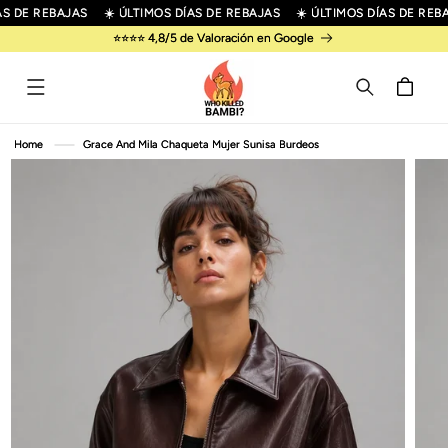
R
S DE REBAJAS
☀️ ÚLTIMOS DÍAS DE REBAJAS
☀️ ÚLTIMOS DÍAS DE REBA
IRECTAMENTE
⭐⭐⭐⭐ 4,8/5 de Valoración en Google
L CONTENIDO
Carrito
R
Home
Grace And Mila Chaqueta Mujer Sunisa Burdeos
IRECTAMENTE
 LA
NFORMACIÓN
EL PRODUCTO