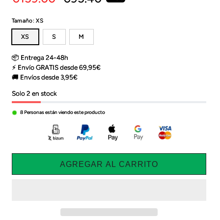
habitual
de
Tamaño:
XS
oferta
XS
S
M
📦 Entrega 24-48h
⚡ Envío GRATIS desde 69,95€
🚚 Envíos desde 3,95€
Solo 2 en stock
8
Personas están viendo este producto
AGREGAR AL CARRITO