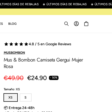
TIMOS DÍAS DE REBAJAS
☀️ ÚLTIMOS DÍAS DE REBAJAS
☀️ ÚLTIMOS DÍA
Iniciar
Carrito
ES
BLOG
sesión
4.8 / 5 en Google Reviews
MUSBOMBON
Mus & Bombon Camiseta Gergui Mujer
Rosa
Precio
€49.90
Precio
€24.90
- 50%
habitual
de
Tamaño:
XS
oferta
XS
S
📦 Entrega 24-48h