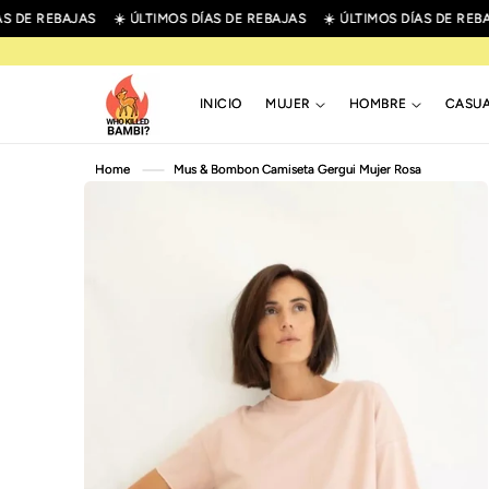
R
 DE REBAJAS
☀️ ÚLTIMOS DÍAS DE REBAJAS
☀️ ÚLTIMOS DÍAS DE REBAJ
IRECTAMENTE
L CONTENIDO
INICIO
MUJER
HOMBRE
CASU
IR
Home
Mus & Bombon Camiseta Gergui Mujer Rosa
DIRECTAMENTE
A LA
INFORMACIÓN
DEL PRODUCTO