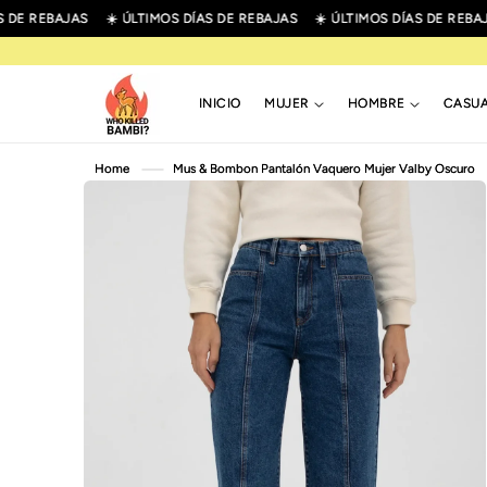
R
DE REBAJAS
☀️ ÚLTIMOS DÍAS DE REBAJAS
☀️ ÚLTIMOS DÍAS DE REBAJA
IRECTAMENTE
L CONTENIDO
INICIO
MUJER
HOMBRE
CASU
IR
Home
Mus & Bombon Pantalón Vaquero Mujer Valby Oscuro
DIRECTAMENTE
A LA
INFORMACIÓN
DEL PRODUCTO