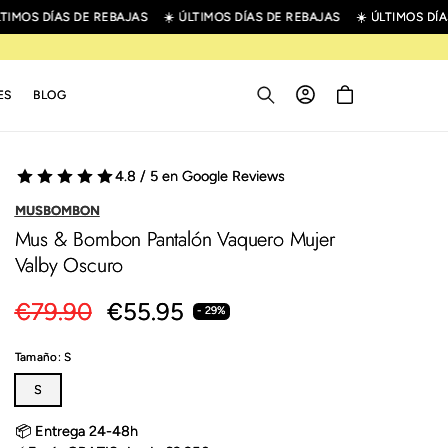
IMOS DÍAS DE REBAJAS
☀️ ÚLTIMOS DÍAS DE REBAJAS
☀️ ÚLTIMOS DÍAS
Iniciar
Carrito
ES
BLOG
sesión
4.8 / 5 en Google Reviews
MUSBOMBON
Mus & Bombon Pantalón Vaquero Mujer
Valby Oscuro
Precio
€79.90
Precio
€55.95
- 29%
habitual
de
Tamaño:
S
oferta
S
📦 Entrega 24-48h