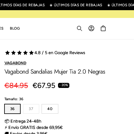
IMOS DÍAS DE REBAJAS
☀️ ÚLTIMOS DÍAS DE REBAJAS
☀️ ÚLTIMOS DÍAS
Iniciar
Carrito
ES
BLOG
sesión
4.8 / 5 en Google Reviews
VAGABOND
Vagabond Sandalias Mujer Tia 2.0 Negras
Precio
€84.95
Precio
€67.95
- 20%
habitual
de
Tamaño:
36
oferta
Variante
36
37
40
agotada
o
no
📦 Entrega 24-48h
disponible
⚡ Envío GRATIS desde 69,95€
🚚 Envíos desde 3,95€