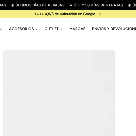
S
☀️ ÚLTIMOS DÍAS DE REBAJAS
☀️ ÚLTIMOS DÍAS DE REBAJAS
☀️ ÚLT
⭐⭐⭐⭐ 4,8/5 de Valoración en Google
AL
ACCESORIOS
OUTLET
MARCAS
ENVÍOS Y DEVOLUCION