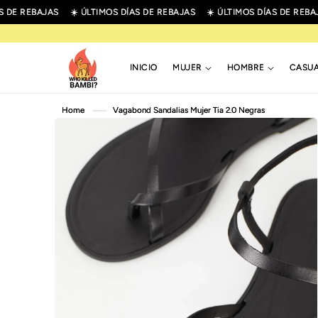
R
 DE REBAJAS
☀️ ÚLTIMOS DÍAS DE REBAJAS
☀️ ÚLTIMOS DÍAS DE REBAJA
IRECTAMENTE
L CONTENIDO
INICIO
MUJER
HOMBRE
CASU
IR
Home
Vagabond Sandalias Mujer Tia 2.0 Negras
DIRECTAMENTE
A LA
INFORMACIÓN
DEL PRODUCTO